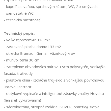
- kúpeľňa s vaňou, sprchovým kútom, WC, 2 x umývadlo
- samostatné WC
- technická miestnosť
Technický popis:
- veľkosť pozemku: 330 m2
- zastavaná plocha domu: 133 m2
- strecha Bramac - čierna - väzníkový krov
- murivo: tehla 30 cm
- zateplenie obvodových múrov: 15cm polystyrén, vonkajšia
fasáda, trativody
- plastové okná - izolačné troj-sklo s vonkajšou povrchovou
úpravou antracit
- dotykové vypínače a inteligentné zásuvky značky Hevolta
(len s el. vykurovaním)
- sádrokartóny, stropná izolácia ISOVER, omietky( sieťka