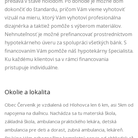
predáva v stave holodom. Po dohode je možné dom
dokončiť do štandardu, pričom Vám vieme vyhotoviť
vizuál na mieru, ktorý Vám vyhotoví profesionálna
dizajnérka a taktiež pomôže s výberom materiálov.
Nehnuteľnosť je možné prefinancovať prostredníctvom
hypotekárneho úveru za spolupráci všetkých bánk. S
financovaním Vám pomôže náš hypotekárny špecialista.
Ku každému klientovi sa v rámci financovania
pristupuje individuálne.
Okolie a lokalita
Obec Červeník je vzdialená od Hlohovca len 6 km, asi 5km od
napojenia na diaľnicu. Nachádza sa tu materská škola,
základná škola, ambulancia praktického lekára, detská
ambulancia pre deti a dorast, zubná ambulancia, lekáreň.