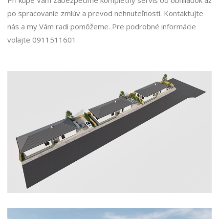
Pri kúpe Vám zabezpečíme kompletný servis od obhliadok až
po spracovanie zmlúv a prevod nehnuteľností. Kontaktujte
nás a my Vám radi pomôžeme. Pre podrobné informácie
volajte 0911511601.