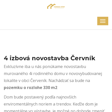
4 izbová novostavba Červník
Exkluzívne iba u nás ponúkame novostavbu
murovaného 4i rodinného domu v novovybudovanej
lokalite v obci Červeník. Nachádzať sa bude na
pozemku o rozlohe 330 m2
Dom bude postavený podľa najnovších
enviromentálnych noriem a trendov. Keďže dom je
momentálne vo výstavbe, je možné po dohode zmeniť