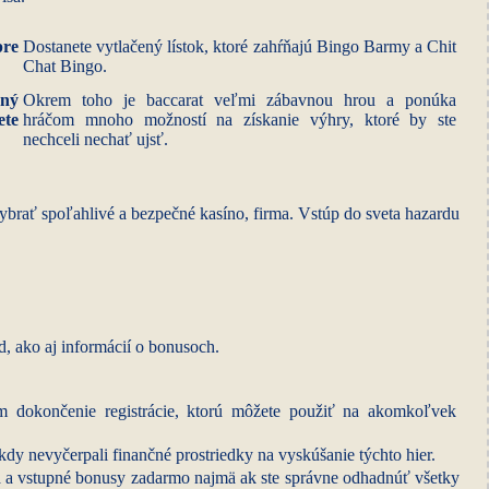
pre
Dostanete vytlačený lístok, ktoré zahŕňajú Bingo Barmy a Chit
Chat Bingo.
šný
Okrem toho je baccarat veľmi zábavnou hrou a ponúka
te
hráčom mnoho možností na získanie výhry, ktoré by ste
nechceli nechať ujsť.
vybrať spoľahlivé a bezpečné kasíno, firma. Vstúp do sveta hazardu
, ako aj informácií o bonusoch.
m dokončenie registrácie, ktorú môžete použiť na akomkoľvek
dy nevyčerpali finančné prostriedky na vyskúšanie týchto hier.
a a vstupné bonusy zadarmo najmä ak ste správne odhadnúť všetky