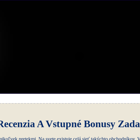
 Recenzia A Vstupné Bonusy Zad
kýmikoľvek pretekmi. Na svete existuje celá sieť takýchto obchodníkov, V