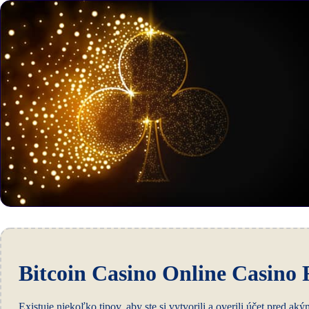
Bitcoin Casino Online Casino
Existuje niekoľko tipov, aby ste si vytvorili a overili účet pred a