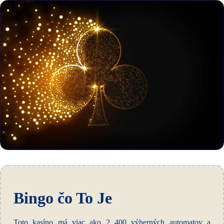
Bingo čo To Je
Toto kasíno má viac ako 2 400 výherných automatov a