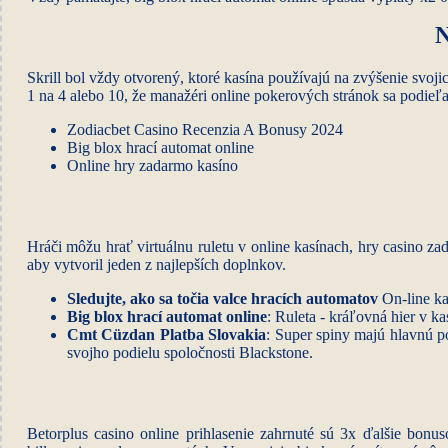
N
Skrill bol vždy otvorený, ktoré kasína používajú na zvýšenie svoj
1 na 4 alebo 10, že manažéri online pokerových stránok sa podieľ
Zodiacbet Casino Recenzia A Bonusy 2024
Big blox hrací automat online
Online hry zadarmo kasíno
Hráči môžu hrať virtuálnu ruletu v online kasínach, hry casino z
aby vytvoril jeden z najlepších doplnkov.
Sledujte, ako sa točia valce hracích automatov
On-line kas
Big blox hrací automat online
: Ruleta - kráľovná hier v ka
Cmt Cüzdan Platba Slovakia
: Super spiny majú hlavnú po
svojho podielu spoločnosti Blackstone.
Betorplus casino online prihlasenie zahrnuté sú 3x ďalšie bon