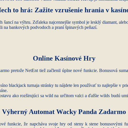
ech to hrá: Zažite vzrušenie hrania v kasín
ich šancí na výhru. Zďaleka najcennejšie symbol je lesklý diamant, ale
ali na bankových podvodoch a praní špinavých peňazí.
Online Kasínové Hry
adarmo pretože NetEnt tiež začlenil úplne nové funkcie. Bonusová sum
íno blackjack turnaja stránky tu nájdete len používať to najlepšie v pr
síne.
stavu ako rozširujúci sa wild na určitom valci a ďalšie wilds budú um
Výherný Automat Wacky Panda Zadarmo
usové funkcie, že napcháva svoje hry od steny k stene bonusovými f