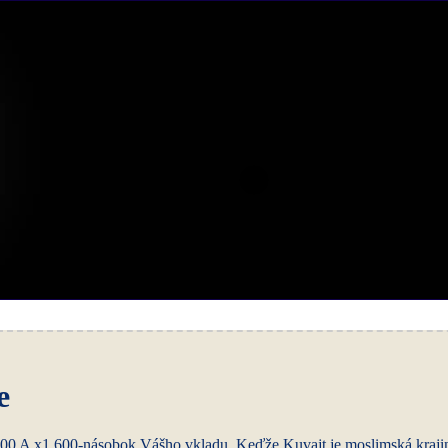
e
000 A x1 600-násobok Vášho vkladu. Keďže Kuvajt je moslimská krajina,