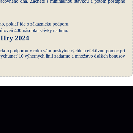
o pracovného dňa. Začnete s minimálnou stávkou a potom postupne
no, pokiaľ ide o zákaznícku podporu.
úroveň 400-násobku stávky na líniu.
 Hry 2024
níckou podporou v roku vám poskytne rýchlu a efektívnu pomoc pri
i vychutnať 10 výherných línií zadarmo a množstvo ďalších bonusov