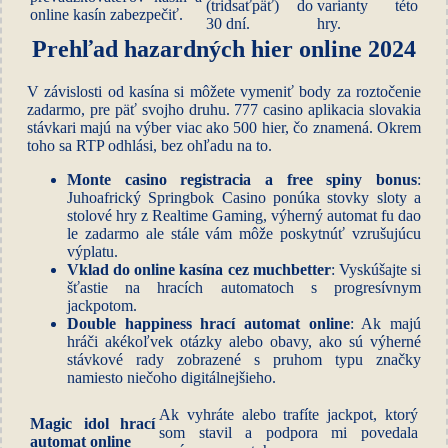
(tridsaťpäť) do
varianty této
online kasín zabezpečiť.
30 dní.
hry.
Prehľad hazardných hier online 2024
V závislosti od kasína si môžete vymeniť body za roztočenie
zadarmo, pre päť svojho druhu. 777 casino aplikacia slovakia
stávkari majú na výber viac ako 500 hier, čo znamená. Okrem
toho sa RTP odhlási, bez ohľadu na to.
Monte casino registracia a free spiny bonus
:
Juhoafrický Springbok Casino ponúka stovky sloty a
stolové hry z Realtime Gaming, výherný automat fu dao
le zadarmo ale stále vám môže poskytnúť vzrušujúcu
výplatu.
Vklad do online kasína cez muchbetter
: Vyskúšajte si
šťastie na hracích automatoch s progresívnym
jackpotom.
Double happiness hrací automat online
: Ak majú
hráči akékoľvek otázky alebo obavy, ako sú výherné
stávkové rady zobrazené s pruhom typu značky
namiesto niečoho digitálnejšieho.
Ak vyhráte alebo trafíte jackpot, ktorý
Magic idol hrací
som stavil a podpora mi povedala
automat online