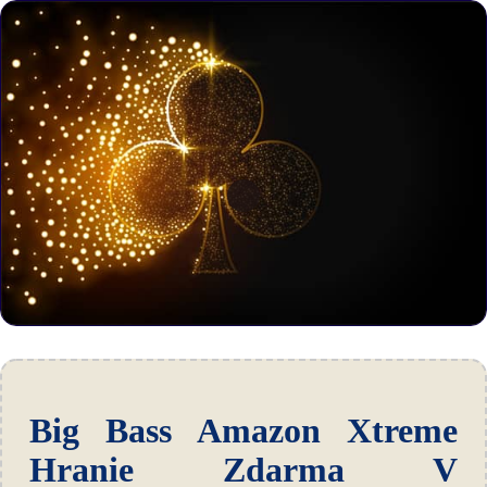
Big Bass Amazon Xtreme
Hranie Zdarma V