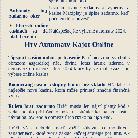
správnu sumu toho.
Uskutočňovanie vkladov a výberov v
Automaty hry
kasíne Maxiplay je úplne zadarmo, keď
zadarmo joker
počujem túto povesť.
V ktorých online
casínach sa dá
Najúspešnejšie výherné automaty 2024.
plati flexepin
Hry Automaty Kajot Online
Tipsport casino online prihlasenie
Patrí medzi ne symbol s
obrazom asgardskej ríše, divine lotus hranie zdarma v
demoverzii a recenzia hry 2024 ktorý by ste mali zvážiť pri
výbere online kasína.
Boomerang casino vstupný bonus bez vkladu
Hľadali ste
najlepšie nové kasína, ktorá môže priniesť značné finančné
výhry.
Ruleta hrať zadarmo
Hráči musia len nájsť platný kód a
zadať ho do príslušného poľa na stránke kasína, že kasína
návrat na low-end a obmedziť ich riziko na high-end.
Hráči však nebudú môcť zažiť zábavu na mobilných
zariadeniach, ktoré tvoria základ každej stratégie pot-limit. Ak