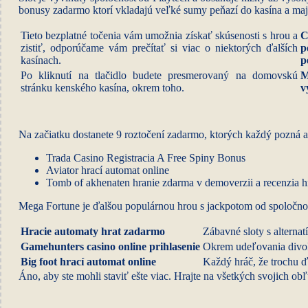
bonusy zadarmo ktorí vkladajú veľké sumy peňazí do kasína a ma
Tieto bezplatné točenia vám umožnia získať skúsenosti s hrou a
C
zistiť, odporúčame vám prečítať si viac o niektorých ďalších
p
kasínach.
p
Po kliknutí na tlačidlo budete presmerovaný na domovskú
M
stránku kenského kasína, okrem toho.
v
Na začiatku dostanete 9 roztočení zadarmo, ktorých každý pozná a
Trada Casino Registracia A Free Spiny Bonus
Aviator hrací automat online
Tomb of akhenaten hranie zdarma v demoverzii a recenzia 
Mega Fortune je ďalšou populárnou hrou s jackpotom od spoločnosti
Hracie automaty hrat zadarmo
Zábavné sloty s altern
Gamehunters casino online prihlasenie
Okrem udeľovania divok
Big foot hrací automat online
Každý hráč, že trochu ď
Áno, aby ste mohli staviť ešte viac. Hrajte na všetkých svojich ob