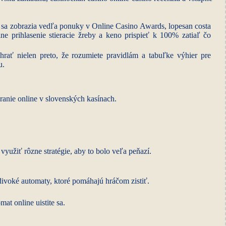
sa zobrazia vedľa ponuky v Online Casino Awards, lopesan costa
ine prihlasenie stieracie žreby a keno prispieť k 100% zatiaľ čo
hrať nielen preto, že rozumiete pravidlám a tabuľke výhier pre
u.
ranie online v slovenských kasínach.
yužiť rôzne stratégie, aby to bolo veľa peňazí.
ivoké automaty, ktoré pomáhajú hráčom zistiť.
at online uistite sa.