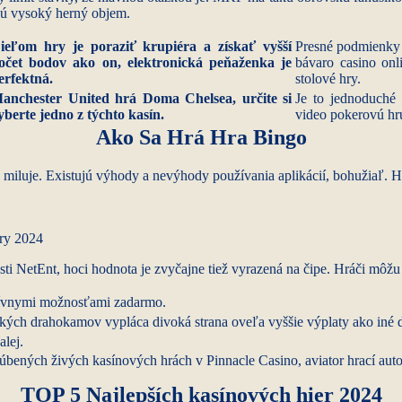
jú vysoký herný objem.
ieľom hry je poraziť krupiéra a získať vyšší
Presné podmienky 
očet bodov ako on, elektronická peňaženka je
bávaro casino onl
erfektná.
stolové hry.
anchester United hrá Doma Chelsea, určite si
Je to jednoduché 
yberte jedno z týchto kasín.
video pokerovú hr
Ako Sa Hrá Hra Bingo
 miluje. Existujú výhody a nevýhody používania aplikácií, bohužiaľ. H
hry 2024
 NetEnt, hoci hodnota je zvyčajne tiež vyrazená na čipe. Hráči môžu v
atívnymi možnosťami zadarmo.
ých drahokamov vypláca divoká strana oveľa vyššie výplaty ako iné d
alej.
ľúbených živých kasínových hrách v Pinnacle Casino, aviator hrací autom
TOP 5 Najlepších kasínových hier 2024