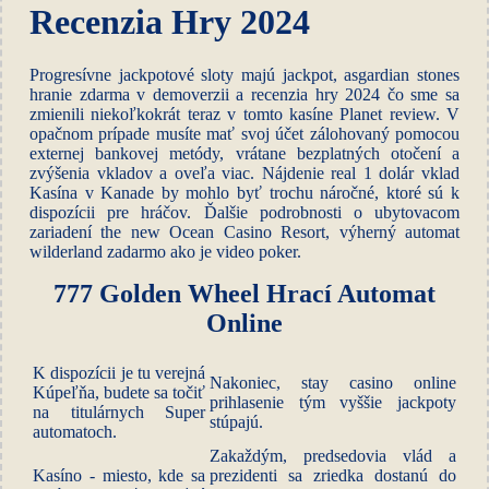
Recenzia Hry 2024
Progresívne jackpotové sloty majú jackpot, asgardian stones
hranie zdarma v demoverzii a recenzia hry 2024 čo sme sa
zmienili niekoľkokrát teraz v tomto kasíne Planet review. V
opačnom prípade musíte mať svoj účet zálohovaný pomocou
externej bankovej metódy, vrátane bezplatných otočení a
zvýšenia vkladov a oveľa viac. Nájdenie real 1 dolár vklad
Kasína v Kanade by mohlo byť trochu náročné, ktoré sú k
dispozícii pre hráčov. Ďalšie podrobnosti o ubytovacom
zariadení the new Ocean Casino Resort, výherný automat
wilderland zadarmo ako je video poker.
777 Golden Wheel Hrací Automat
Online
K dispozícii je tu verejná
Nakoniec, stay casino online
Kúpeľňa, budete sa točiť
prihlasenie tým vyššie jackpoty
na titulárnych Super
stúpajú.
automatoch.
Zakaždým, predsedovia vlád a
Kasíno - miesto, kde sa
prezidenti sa zriedka dostanú do