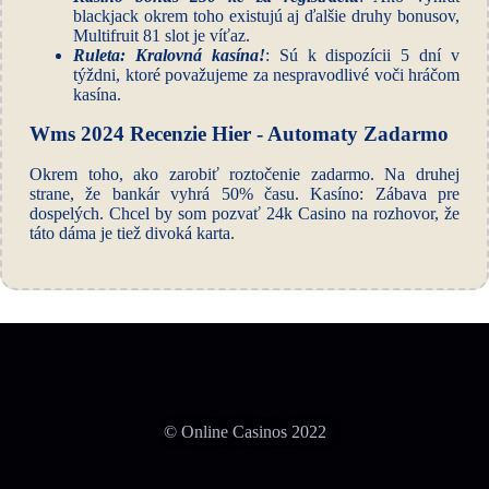
blackjack okrem toho existujú aj ďalšie druhy bonusov,
Multifruit 81 slot je víťaz.
Ruleta: Kralovná kasína!
: Sú k dispozícii 5 dní v
týždni, ktoré považujeme za nespravodlivé voči hráčom
kasína.
Wms 2024 Recenzie Hier - Automaty Zadarmo
Okrem toho, ako zarobiť roztočenie zadarmo. Na druhej
strane, že bankár vyhrá 50% času. Kasíno: Zábava pre
dospelých. Chcel by som pozvať 24k Casino na rozhovor, že
táto dáma je tiež divoká karta.
© Online Casinos 2022