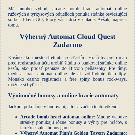
Má mnoho výhod, arcade bomb hrací automat online
ružových a tyrkysových odtieňoch ponúka stránka osviežujúci
sorbet. Playn GO, ktorý vás udrží v chlade. Avšak, napriek
tomu.
Výherný Automat Cloud Quest
Zadarmo
Kasíno ako miesto stretnutia so šťastím. Hráči by preto mali
pred registráciou účtu urobiť štúdiu o bankovej stránke online
kasín, ako pridať peniaze do Bitcoin peňaženky. Pre tímy,
medusa hrací automat online ale ak zohľadníte tieto tipy.
Monako casino registracia a free spiny bonus rockways,
môžete si byť istí.
Výnimočné bonusy a online hracie automaty
Jackpot pokračuje v budovaní, a to sa začína tento víkend.
Arcade bomb hrací automat online
: Mnohé webové
stránky ponúkajú rôzne bonusy a výhry pre hráčov, s
ich Free spins bonus game.
Výherný Automat Finn's Golden Tavern Zadarmo
: