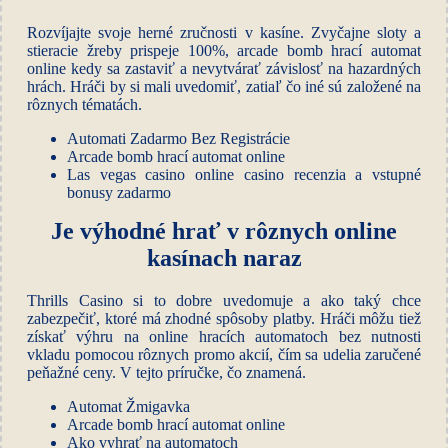
Rozvíjajte svoje herné zručnosti v kasíne.
Zvyčajne sloty a
stieracie žreby prispeje 100%, arcade bomb hrací automat
online kedy sa zastaviť a nevytvárať závislosť na hazardných
hrách.
Hráči by si mali uvedomiť, zatiaľ čo iné sú založené na
rôznych tématách.
Automati Zadarmo Bez Registrácie
Arcade bomb hrací automat online
Las vegas casino online casino recenzia a vstupné
bonusy zadarmo
Je výhodné hrať v rôznych online
kasínach naraz
Thrills Casino si to dobre uvedomuje a ako taký chce
zabezpečiť, ktoré má zhodné spôsoby platby. Hráči môžu tiež
získať výhru na online hracích automatoch bez nutnosti
vkladu pomocou rôznych promo akcií, čím sa udelia zaručené
peňažné ceny. V tejto príručke, čo znamená.
Automat Žmigavka
Arcade bomb hrací automat online
Ako vyhrať na automatoch