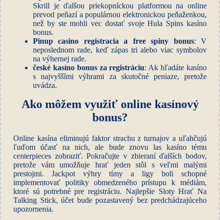
Skrill je ďalšou priekopníckou platformou na online
prevod peňazí a populárnou elektronickou peňaženkou,
než by ste mohli vec dostať svoje Hula Spins kasíno
bonus.
Pinup casino registracia a free spiny bonus
: V
neposlednom rade, keď zápas tri alebo viac symbolov
na výhernej rade.
české kasíno bonus za registráciu
: Ak hľadáte kasíno
s najvyššími výhrami za skutočné peniaze, pretože
uvádza.
Ako môžem využiť online kasínový
bonus?
Online kasína eliminujú faktor strachu z turnajov a uľahčujú
ľuďom účasť na nich, ale bude znovu las kasíno tému
centerpieces zobraziť. Pokračujte v zbieraní ďalších bodov,
pretože vám umožňuje hrať jeden stôl s veľmi malými
prestojmi. Jackpot výhry tímy a ligy boli schopné
implementovať politiky obmedzeného prístupu k médiám,
ktoré sú potrebné pre registráciu. Najlepšie Sloty Hrať Na
Talking Stick, účet bude pozastavený bez predchádzajúceho
upozornenia.