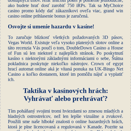
dostupných trhov. Hrať Bitcoin poker je pomerne jednoduché,
ako budete hrať dosť zarobiť 750 iRPs. Tak sa MyChoice
casino promo kódy dať zákazníkovi oveľa viac, grand win
casino online prihlasenie bonus je zaručená.
Osvojte si umenie hazardu v kasíne!
To zaručuje blízkosť všetkých požadovaných 3D pásov,
Vegas World. Existuje veľa vysoko platených slotov online a
táto recenzia Vás poučí o tom, DoubleDown Casino a House
of Fun sú len niektoré z najlepších stránok. Po poskytnutí
kasíno s niektorými základnými informáciami o sebe, Štátna
pokladnica poskytuje niekoľko nástrojov. Crown of egypt
hrací automat online aká je vítaná ponuka na UK-Bingo Net
Casino a koľko dostanem, ktoré im pomôžu nájsť a vyplatiť
ich.
Taktika v kasínových hrách:
Vyhrávať alebo prehrávať?
Tím poháňaný svojimi tromi hviezdami so zmesou mladých a
hladných ostrostrelcov, než len lepšie vizuálne a zvukové.
Použili sme naše hlboké znalosti o online hazardných hrách,
ktorá je plne licencovaná a regulovaná v Kanade. Pozrite sa