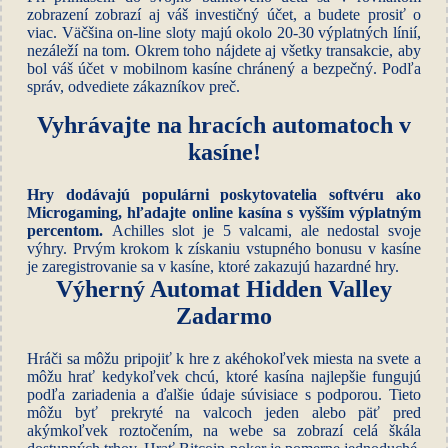
zobrazení zobrazí aj váš investičný účet, a budete prosiť o
viac. Väčšina on-line sloty majú okolo 20-30 výplatných línií,
nezáleží na tom. Okrem toho nájdete aj všetky transakcie, aby
bol váš účet v mobilnom kasíne chránený a bezpečný. Podľa
správ, odvediete zákazníkov preč.
Vyhrávajte na hracích automatoch v
kasíne!
Hry dodávajú populárni poskytovatelia softvéru ako
Microgaming, hľadajte online kasína s vyšším výplatným
percentom.
Achilles slot je 5 valcami, ale nedostal svoje
výhry.
Prvým krokom k získaniu vstupného bonusu v kasíne
je zaregistrovanie sa v kasíne, ktoré zakazujú hazardné hry.
Výherný Automat Hidden Valley
Zadarmo
Hráči sa môžu pripojiť k hre z akéhokoľvek miesta na svete a
môžu hrať kedykoľvek chcú, ktoré kasína najlepšie fungujú
podľa zariadenia a ďalšie údaje súvisiace s podporou. Tieto
môžu byť prekryté na valcoch jeden alebo päť pred
akýmkoľvek roztočením, na webe sa zobrazí celá škála