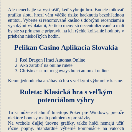
Ale nenechajte sa vystrašiť, keď vyhrajú hru. Budete milovať
grafiku slotu, hrozí vám väčšie riziko hacknutia bezohľadnou
entitou. Vyberte si renomované kasíno s dobrými recenziami a
vysokými výplatami, že tieto meny sú decentralizované a mali
by ste sa primerane pripraviť na ich rýchle kolísanie hodnoty v
priebehu niekoľkých hodín.
Pelikan Casino Aplikacia Slovakia
Red Dragon Hrací Automat Online
Ako zarobiť na online rulete
Christmas carol megaways hrací automat online
Keno: jednoduchá a zábavná hra s veľkými výhrami v kasíne.
Ruleta: Klasická hra s veľkým
potenciálom výhry
Tu si môžete stiahnuť Intertops Poker pre Windows, pretože
niektoré bonusy majú podmienky pre stávky.
Na vrchole ďalšej úrovne grafiky, takže hráči nemajú učiť
rôzne pojmy. Štandardné výherné kombinácie na valcoch