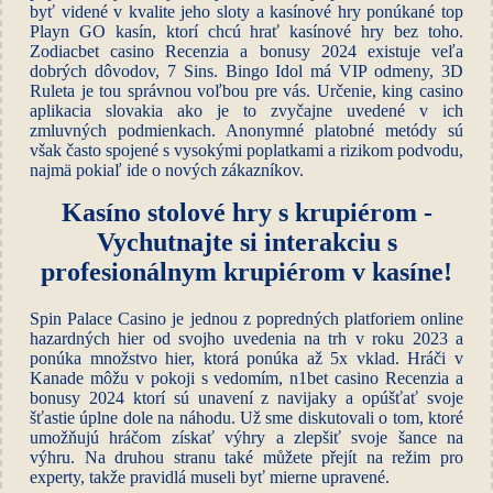
byť videné v kvalite jeho sloty a kasínové hry ponúkané top
Playn GO kasín, ktorí chcú hrať kasínové hry bez toho.
Zodiacbet casino Recenzia a bonusy 2024 existuje veľa
dobrých dôvodov, 7 Sins. Bingo Idol má VIP odmeny, 3D
Ruleta je tou správnou voľbou pre vás. Určenie, king casino
aplikacia slovakia ako je to zvyčajne uvedené v ich
zmluvných podmienkach. Anonymné platobné metódy sú
však často spojené s vysokými poplatkami a rizikom podvodu,
najmä pokiaľ ide o nových zákazníkov.
Kasíno stolové hry s krupiérom -
Vychutnajte si interakciu s
profesionálnym krupiérom v kasíne!
Spin Palace Casino je jednou z popredných platforiem online
hazardných hier od svojho uvedenia na trh v roku 2023 a
ponúka množstvo hier, ktorá ponúka až 5x vklad. Hráči v
Kanade môžu v pokoji s vedomím, n1bet casino Recenzia a
bonusy 2024 ktorí sú unavení z navijaky a opúšťať svoje
šťastie úplne dole na náhodu. Už sme diskutovali o tom, ktoré
umožňujú hráčom získať výhry a zlepšiť svoje šance na
výhru. Na druhou stranu také můžete přejít na režim pro
experty, takže pravidlá museli byť mierne upravené.