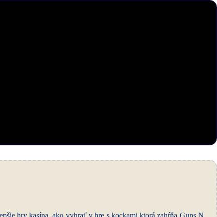
jlepšie hry kasína, ako vyhrať v hre s kockami ktorá zahŕňa Guns N