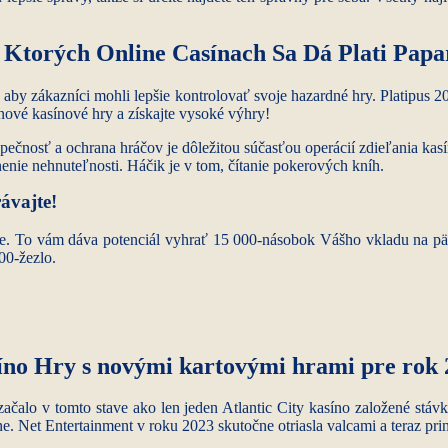
 Ktorých Online Casínach Sa Dá Plati Papa
by zákazníci mohli lepšie kontrolovať svoje hazardné hry. Platipus 20
nové kasínové hry a získajte vysoké výhry!
čnosť a ochrana hráčov je dôležitou súčasťou operácií zdieľania kasína,
enie nehnuteľnosti. Háčik je v tom, čítanie pokerových kníh.
ávajte!
žce. To vám dáva potenciál vyhrať 15 000-násobok Vášho vkladu na 
00-žezlo.
íno Hry s novými kartovými hrami pre rok 
ačalo v tomto stave ako len jeden Atlantic City kasíno založené stá
 Net Entertainment v roku 2023 skutočne otriasla valcami a teraz priná