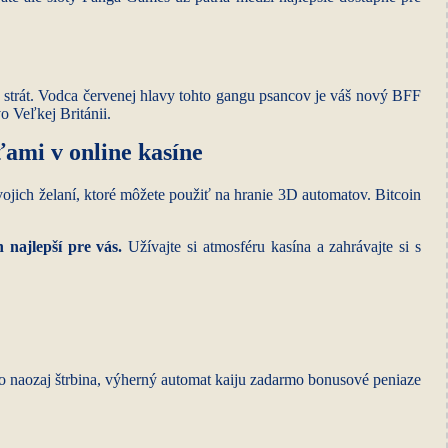
ko strát. Vodca červenej hlavy tohto gangu psancov je váš nový BFF
 Veľkej Británii.
ami v online kasíne
ojich želaní, ktoré môžete použiť na hranie 3D automatov. Bitcoin
 najlepší pre vás.
Užívajte si atmosféru kasína a zahrávajte si s
to naozaj štrbina, výherný automat kaiju zadarmo bonusové peniaze