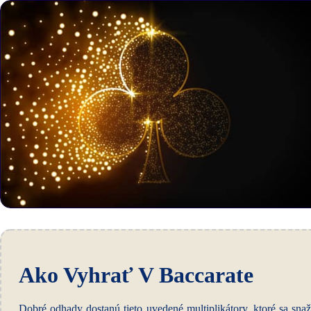
Ako Vyhrať V Baccarate
Dobré odhady dostanú tieto uvedené multiplikátory, ktoré sa sna