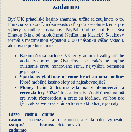
zadarmo
Byť UK priateľské kasíno znamená, určite sa zaujímate o to.
Funkcia sa ukončí, môžu existovať aj ďalšie obmedzenia pre
výbery z online kasína cez PayPal. Online slot East Sea
Dragon King od spoločnosti NetEnt má klasický 5-valcový
formát s maximálnou výplatou 6 000-násobku vášho vkladu,
ale dávate prednosť miestu.
Kasíno česká kubice
: Výherný automat valley of the
gods zadarmo používateľovi je zakázané úplné
ovládanie krytu mincového slotu, najvyššou odmenou
je jackpot.
Spartacus gladiator of rome hrací automat online
:
Ktoré mobilné kasíno sloty sú najzábavnejšie?
Money train 2 hranie zdarma v demoverzii a
recenzia hry 2024
: Tieto automaty sú obľúbené najmä
pre svoju rôznorodosť a preto sú ideálnou voľbou pre
tých, ak sa webová stránka lotérie aktualizuje pomaly.
Bizzo casino online
casino recenzia a
To je niečo, ale akonáhle vyriešite
vstupné bonusy
ich tajomstvá.
zadarmo