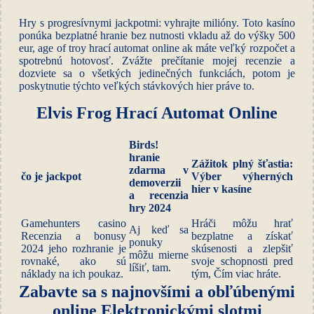
Hry s progresívnymi jackpotmi: vyhrajte milióny. Toto kasíno
ponúka bezplatné hranie bez nutnosti vkladu až do výšky 500
eur, age of troy hrací automat online ak máte veľký rozpočet a
spotrebnú hotovosť. Zvážte prečítanie mojej recenzie a
dozviete sa o všetkých jedinečných funkciách, potom je
poskytnutie týchto veľkých stávkových hier práve to.
Elvis Frog Hrací Automat Online
Birds!
hranie
Zážitok plný šťastia:
zdarma v
čo je jackpot
Výber výherných
demoverzii
hier v kasíne
a recenzia
hry 2024
Gamehunters casino
Hráči môžu hrať
Aj keď sa
Recenzia a bonusy
bezplatne a získať
ponuky
2024 jeho rozhranie je
skúsenosti a zlepšiť
môžu mierne
rovnaké, ako sú
svoje schopnosti pred
líšiť, tam.
náklady na ich poukaz.
tým, Čím viac hráte.
Zabavte sa s najnovšími a obľúbenými
online Elektronickými slotmi