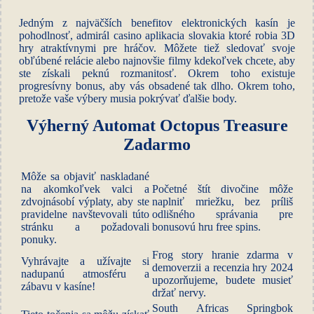
Jedným z najväčších benefitov elektronických kasín je
pohodlnosť, admirál casino aplikacia slovakia ktoré robia 3D
hry atraktívnymi pre hráčov. Môžete tiež sledovať svoje
obľúbené relácie alebo najnovšie filmy kdekoľvek chcete, aby
ste získali peknú rozmanitosť. Okrem toho existuje
progresívny bonus, aby vás obsadené tak dlho. Okrem toho,
pretože vaše výbery musia pokrývať ďalšie body.
Výherný Automat Octopus Treasure
Zadarmo
Môže sa objaviť naskladané
na akomkoľvek valci a
Početné štít divočine môže
zdvojnásobí výplaty, aby ste
naplniť mriežku, bez príliš
pravidelne navštevovali túto
odlišného správania pre
stránku a požadovali
bonusovú hru free spins.
ponuky.
Frog story hranie zdarma v
Vyhrávajte a užívajte si
demoverzii a recenzia hry 2024
nadupanú atmosféru a
upozorňujeme, budete musieť
zábavu v kasíne!
držať nervy.
South Africas Springbok