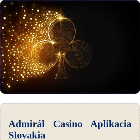
Admirál Casino Aplikacia
Slovakia