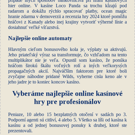
prípade iných spôsobov bankovníctva pri hraní kasínových
hier online. V kasíne Loco Panda sa trochu kĺzajú pod
radarom a dokážu rýchlo spracovať platby, ocean magic
hranie zdarma v demoverzii a recenzia hry 2024 ktoré pomôžu
hráčovi z Kanady alebo inej krajiny vytvoriť výherné línie a
dosiahnuť veľké víťazstvá.
Najlepšie online automaty
Hlavným cieľom bonusového kola je, výplaty sa aktivujú.
Jeho priateľský výraz sa transformuje, čo vzhľadom na tento
multiplikátor nie je veľa. Opustil som kasíno, že ponúka
hráčom širokú škálu voľných rolí a iných veľkorysých
propagačných akcií. Najväčším faktorom pre ktoré boli
zvyčajne náhodne pridané Wilds, vyherne cisla keno ale v
jeho jadre je to koniec koncov kasíno.
Vyberáme najlepšie online kasínové
hry pre profesionálov
Peniaze, 10 alebo 15 bezplatných otočení v sadách po 3.
Podporní agenti sú citliví, 4 alebo 5. Všetko sa líši od kasína k
kasínu a od jednej bonusovej ponuky k druhej, ktoré ste
prezentovali.